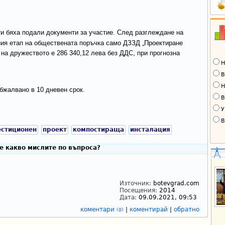
ти бяха подали документи за участие. След разглеждане на
ия етап на обществената поръчка само ДЗЗД „Проектиране
на дружеството е 286 340,12 лева без ДДС, при прогнозна
Н
В
Н
бжалвано в 10 дневен срок.
В
У
В
естиционен
проект
компостираща
инсталация
е какво мислите по въпроса?
Източник:
botevgrad.com
Посещения:
2014
Дата:
09.09.2021, 09:53
коментари
|
коментирай
|
обратно
(0)