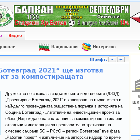
о
Видео
рополе
Национални
Интересно
-
+
Шрифт:
отевград 2021“ ще изготвя
ект за компостиращата
Дружество по закона за задълженията и договорите (ДЗЗД)
„Проектиране Ботевград 2021“ е класирано на първо място в
най-дълго провежданата обществена поръчка в историята на
Община Ботевград - „Изготвяне на инвестиционен проект за
обект „Изграждане на инсталация за компостиране на зелени
отпадъци и инсталация за предварително третиране на
смесено събрани БО – РСУО – регион Ботевград“ във фаза
„Работен проект“ и изпълнение на авторски надзор по време