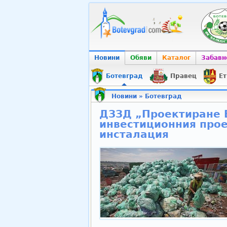
Новини
Обяви
Каталог
Забавн
Ботевград
Правец
Ет
Новини
»
Ботевград
ДЗЗД „Проектиране Б
инвестиционния про
инсталация