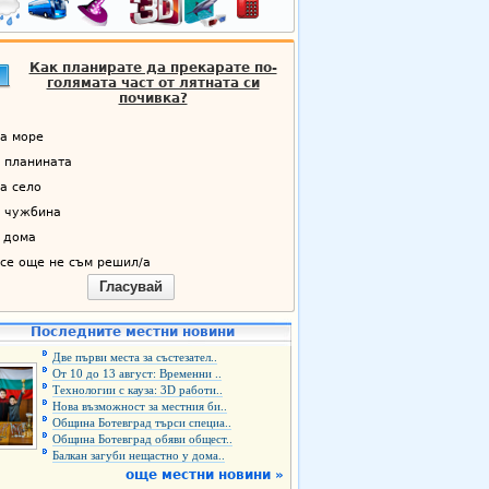
Как планирате да прекарате по-
голямата част от лятната си
почивка?
а море
 планината
а село
 чужбина
 дома
се още не съм решил/а
Гласувай
Последните местни новини
Две първи места за състезател..
От 10 до 13 август: Временни ..
Технологии с кауза: 3D работи..
Нова възможност за местния би..
Община Ботевград търси специа..
Община Ботевград обяви общест..
Балкан загуби нещастно у дома..
още местни новини »