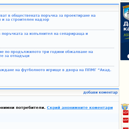
ват в обществената поръчка за проектиране на
 и за строителен надзор
 поръчката за изпълнител на сепарираща и
ие по продължилото три години обжалване на
те за отпадъци
раждане на футболното игрище в двора на ППМГ “Акад.
“
добави коментар
онимни потребители.
Скрий анонимните коментари