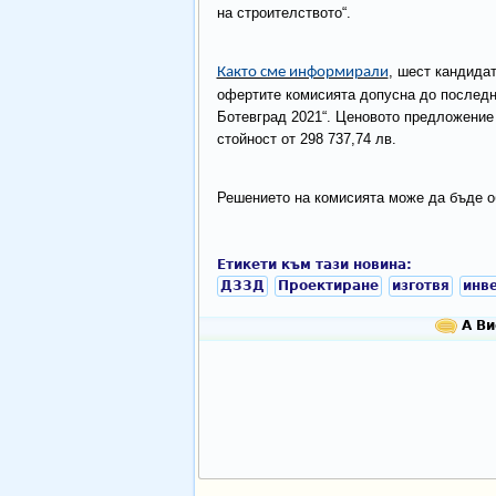
на строителството“.
, шест кандида
Както сме информирали
офертите комисията допусна до последн
Ботевград 2021“. Ценовото предложение 
стойност от 298 737,74 лв.
Решението на комисията може да бъде о
Етикети към тази новина:
ДЗЗД
Проектиране
изготвя
инв
А Ви