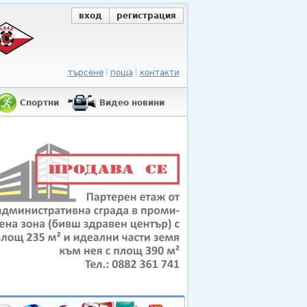
вход
регистрация
търсене
поща
контакти
Спортни
Видео новини