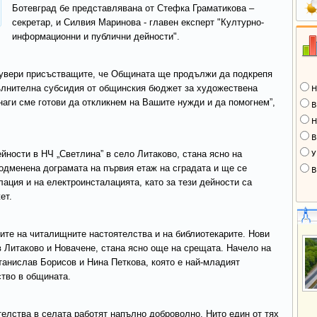
Ботевград бе представлявана от Стефка Граматикова –
секретар, и Силвия Маринова - главен експерт "Културно-
информационни и публични дейности".
 увери присъстващите, че Общината ще продължи да подкрепя
ълнителна субсидия от общинския бюджет за художествена
Н
наги сме готови да откликнем на Вашите нужди и да помогнем”,
В
Н
В
ности в НЧ „Светлина” в село Литаково, стана ясно на
У
одменена дограмата на първия етаж на сградата и ще се
В
ация и на електроинсталацията, като за тези дейности са
ет.
ите на читалищните настоятелства и на библиотекарите. Нови
 Литаково и Новачене, стана ясно още на срещата. Начело на
анислав Борисов и Нина Петкова, която е най-младият
ство в общината.
елства в селата работят напълно доброволно. Нито един от тях