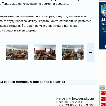
. Това също бе изтъкнато по време на срещата.
елена като изключително ползотворна, защото допринесе за
то сътрудничество между хората, които отговарят за развитие
ашата община. Затова и всички участници в нея бяха
ащи срещи в такъв формат.
→
а своето мнение. А Вие какво мислите?
Източник:
botevgrad.com
Посещения:
2341
Дата:
23.05.2019, 19:36