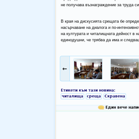
не получава възнаграждение за труда си
В края на дискусията срещата бе опред
насърчаване на диалога и по-интензивно
на културата и читалищната дейност в н
единодушни, че трябва да има и следв
←
Етикети към тази новина:
читалища
среща
Скравена
Един вече напис