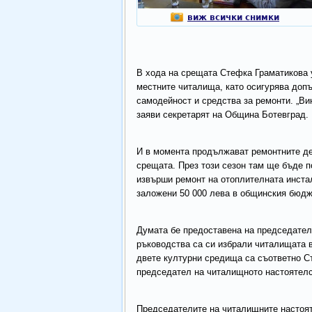
виж всички снимки
В хода на срещата Стефка Граматикова
местните читалища, като осигурява доп
самодейност и средства за ремонти. „Ви
заяви секретарят на Община Ботевград.
И в момента продължават ремонтните дей
срещата. През този сезон там ще бъде п
извърши ремонт на отоплителната инстал
заложени 50 000 лева в общинския бюдж
Думата бе предоставена на председател
ръководства са си избрали читалищата в
двете културни средища са съответно Ст
председател на читалищното настоятел
Председателите на читалищните настоят