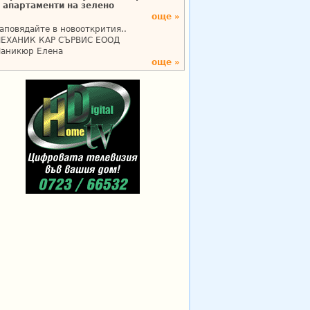
апартаменти на зелено
още »
аповядайте в новооткрития..
ЕХАНИК КАР СЪРВИС ЕООД
аникюр Елена
още »