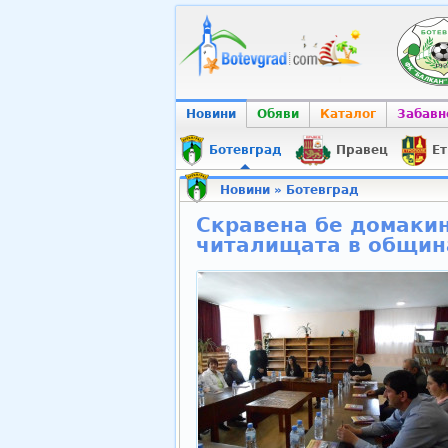
Новини
Обяви
Каталог
Забавн
Ботевград
Правец
Ет
Новини
»
Ботевград
Скравена бе домакин
читалищата в общин