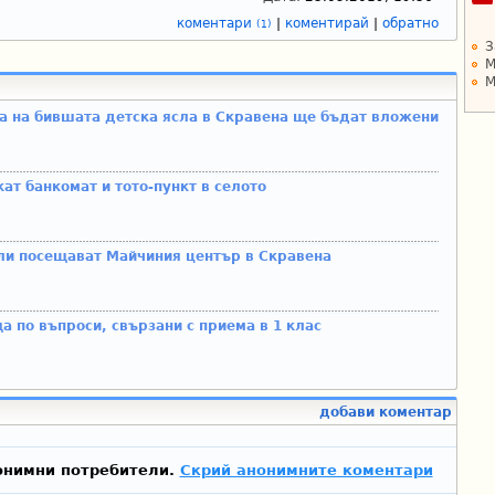
коментари
|
коментирай
|
обратно
(1)
З
М
М
а на бившата детска ясла в Скравена ще бъдат вложени
ат банкомат и тото-пункт в селото
ели посещават Майчиния център в Скравена
а по въпроси, свързани с приема в 1 клас
добави коментар
онимни потребители.
Скрий анонимните коментари