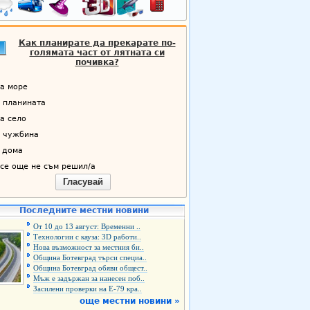
Как планирате да прекарате по-
голямата част от лятната си
почивка?
а море
 планината
а село
 чужбина
 дома
се още не съм решил/а
Гласувай
Последните местни новини
От 10 до 13 август: Временни ..
Технологии с кауза: 3D работи..
Нова възможност за местния би..
Община Ботевград търси специа..
Община Ботевград обяви общест..
Мъж е задържан за нанесен поб..
Засилени проверки на Е-79 кра..
още местни новини »