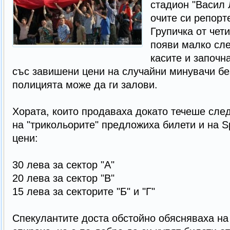
стадион "Васил 
очите си репорте
Групичка от чет
появи малко сле
касите и започн
със завишени цени на случайни минувачи без
полицията може да ги залови.
Хората, които продаваха докато течеше сле
на "трикольорите" предложиха билети и на Sp
цени:
30 лева за сектор "А"
20 лева за сектор "В"
15 лева за секторите "Б" и "Г"
Спекулантите доста обстойно обясняваха на 