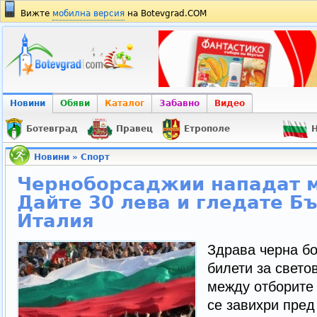
Вижте
мобилна версия
на Botevgrad.COM
Новини
Обяви
Каталог
Забавно
Видео
Ботевград
Правец
Етрополе
Н
Новини
»
Спорт
Черноборсаджии нападат м
Дайте 30 лева и гледате Бъ
Италия
Здрава черна бо
билети за свето
между отборите
се завихри пред