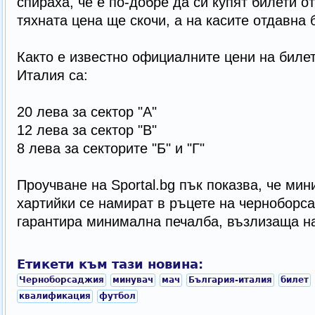
спираха, че е по-добре да си купят билети от
тяхната цена ще скочи, а на касите отдавна
Както е известно официалните цени на билет
Италия са:
20 лева за сектор "А"
12 лева за сектор "В"
8 лева за секторите "Б" и "Г"
Проучване на Sportal.bg пък показва, че мин
хартийки се намират в ръцете на черноборса
гарантира минимална печалба, възлизаща на
Етикети към тази новина:
Черноборсаджия
минувач
мач
България-италия
билет
квалификация
футбол