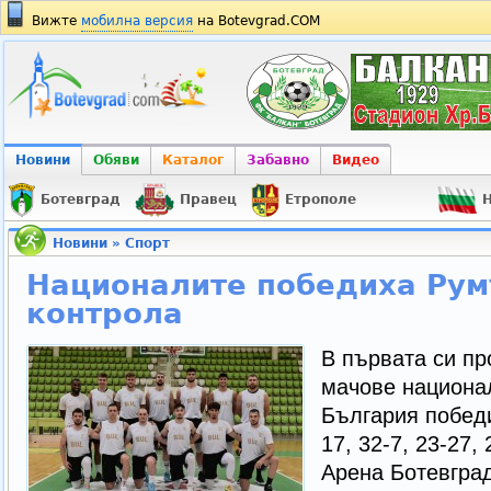
Вижте
мобилна версия
на Botevgrad.COM
Новини
Обяви
Каталог
Забавно
Видео
Ботевград
Правец
Етрополе
Н
Новини
»
Спорт
Националите победиха Рум
контрола
В първата си пр
мачове национа
България победи
17, 32-7, 23-27,
Арена Ботевград