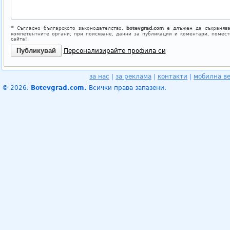
*
Съгласно българското законодателство,
botevgrad.com
е длъжен да съхранява
компетентните органи, при поискване, данни за публикации и коментари, помес
сайта!
Персонализирайте профила си
за нас
|
за реклама
|
контакти
|
мобилна в
© 2026.
Botevgrad.com.
Всички права запазени.