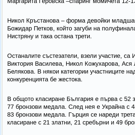
Маргарита Геровска –спаринг момичета 12-13 
Никол Кръстанова – форма девойки младша в
Божидар Петков, който загуби на полуфинал
Нистряну и така остана трети.
Останалите състезатели, взели участие, са 
Виктория Василева, Никол Кожухарова, Ася 
Белякова. В някои категории участниците на
конкуренцията бе жестока.
В общото класиране България е първа с 52 з
77 бронзови медала. След нея е Украйна с 4
83 бронзови медала. Гърция се нареди трет
класиране с 21 златни, 21 сребърни и 49 бр