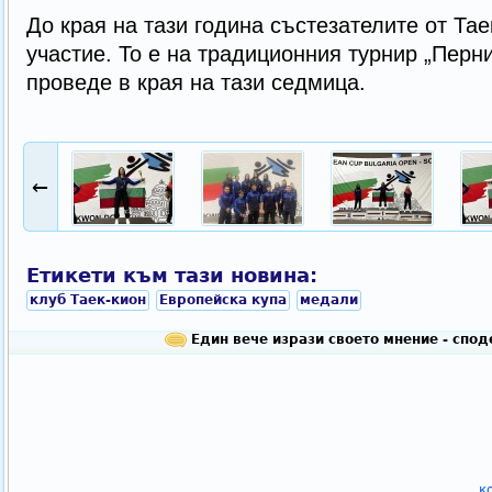
До края на тази година състезателите от Та
участие. То е на традиционния турнир „Перни
проведе в края на тази седмица.
←
Етикети към тази новина:
клуб Таек-кион
Европейска купа
медали
Един вече изрази своето мнение - спо
к