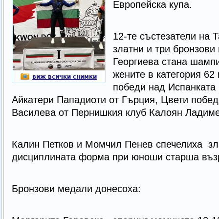
Европейска купа.
12-те състезатели на Т
златни и три бронзови
Георгиева стана шампи
жените в категория 62 
виж всички снимки
победи над Испанката 
Айкатери Пападиоти от Гърция, Цвети побед
Василева от Пернишкия клуб Калоян Ладиме
Калин Петков и Момчил Пенев спечелиха зл
дисциплината форма при юноши старша възр
Бронзови медали донесоха: