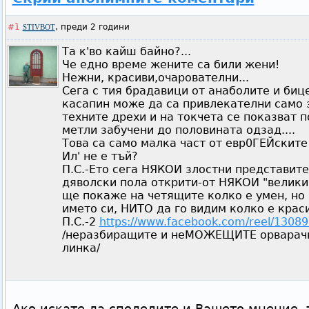
#1
,
преди 2 години
STIVBOT
Та к'во кайш байно?...
Че едно време жените са били жени!
Нежни, красиви,очарователни...
Сега с тия брадавици от анаболите и биц
касапин може да са привлекателни само з
техните дрехи и на токчета се показват п
метли забучени до половината одзад....
Това са само малка част от евр0ГЕЙските
Ил' не е тъй?
П.С.-Ето сега НЯКОИ злостни представите
дяволски пола открити-от НЯКОИ "велики
ще покаже на четящите колко е умен, но
името си, НИТО да го видим колко е крас
П.С.-2
https://www.facebook.com/reel/130
/неразбиращите и неМОЖЕЩИТЕ орварач
линка/
Ако искате да споделите и Вашето мнение, 