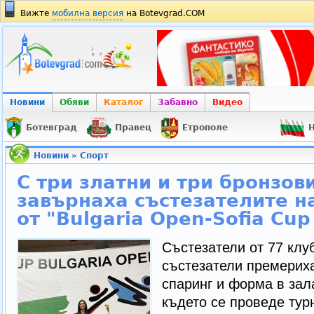
Вижте
мобилна версия
на Botevgrad.COM
Новини
Обяви
Каталог
Забавно
Видео
Ботевград
Правец
Етрополе
Н
Новини
»
Спорт
С три златни и три бронзов
завърнаха състезателите н
от "Bulgaria Open-Sofia Cup
Състезатели от 77 клу
състезатели премерих
спаринг и форма в зал
където се проведе турн