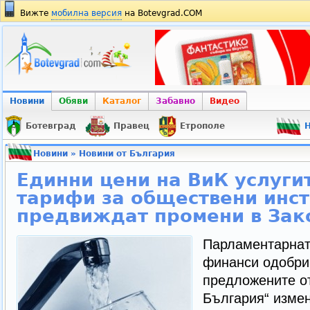
Вижте
мобилна версия
на Botevgrad.COM
Новини
Обяви
Каталог
Забавно
Видео
Ботевград
Правец
Етрополе
Н
Новини
»
Новини от България
Единни цени на ВиК услуги
тарифи за обществени инст
предвиждат промени в Зако
Парламентарнат
финанси одобри 
предложените о
България“ измен