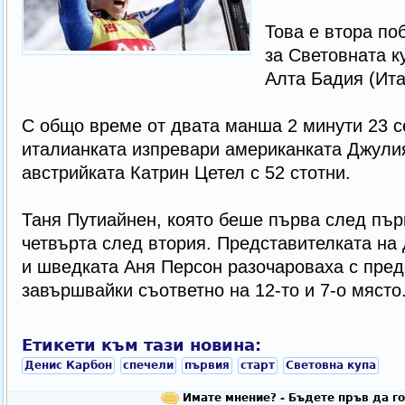
Това е втора по
за Световната к
Алта Бадия (Ита
С общо време от двата манша 2 минути 23 с
италианката изпревари американката Джулия
австрийката Катрин Цетел с 52 стотни.
Таня Путиайнен, която беше първа след пър
четвърта след втория. Представителката на
и шведката Аня Персон разочароваха с пред
завършвайки съответно на 12-то и 7-о място
Етикети към тази новина:
Денис Карбон
спечели
първия
старт
Световна купа
Имате мнение? - Бъдете пръв да го