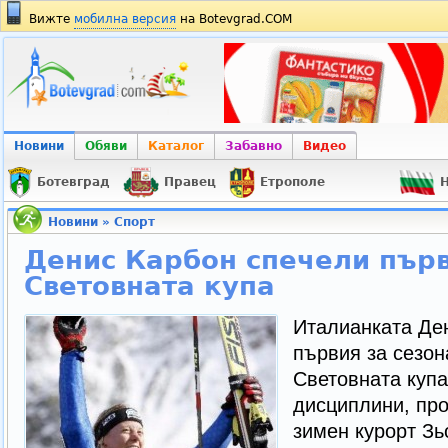
Вижте
мобилна версия
на Botevgrad.COM
Новини
Обяви
Каталог
Забавно
Видео
Ботевград
Правец
Етрополе
Н
Новини
»
Спорт
Денис Карбон спечели първ
Световната купа
Италианката Де
първия за сезон
Световната купа
дисциплини, про
зимен курорт Зь