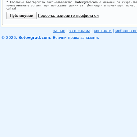
*
Съгласно българското законодателство,
botevgrad.com
е длъжен да съхранява
компетентните органи, при поискване, данни за публикации и коментари, помес
сайта!
Персонализирайте профила си
за нас
|
за реклама
|
контакти
|
мобилна в
© 2026.
Botevgrad.com.
Всички права запазени.