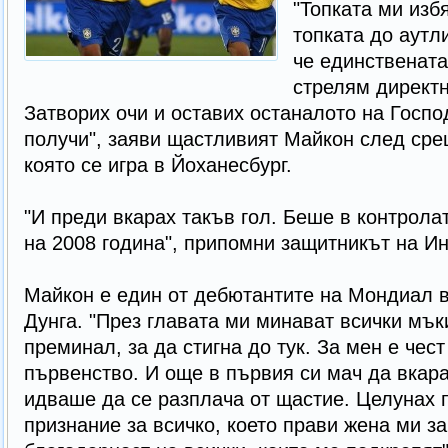
"Топката ми избя
топката до аутл
че единствената
стрелям директн
Затворих очи и оставих останалото на Госпо
получи", заяви щастливият Майкон след срещ
която се игра в Йоханесбург.
"И преди вкарах такъв гол. Беше в контрола
на 2008 година", припомни защитникът на Ин
Майкон е един от дебютантите на Мондиал в
Дунга. "През главата ми минават всички мък
преминал, за да стигна до тук. За мен е чест
първенство. И още в първия си мач да вкара
идваше да се разплача от щастие. Целунах п
признание за всичко, което прави жена ми за