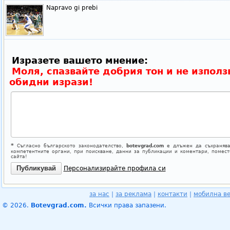
Napravo gi prebi
Изразете вашето мнение:
Моля, спазвайте добрия тон и не използ
обидни изрази!
*
Съгласно българското законодателство,
botevgrad.com
е длъжен да съхранява
компетентните органи, при поискване, данни за публикации и коментари, помес
сайта!
Персонализирайте профила си
за нас
|
за реклама
|
контакти
|
мобилна в
© 2026.
Botevgrad.com.
Всички права запазени.