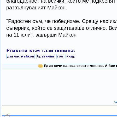
благодарност на всички, които ме подкрепят
развълнуваният Майкон.
"Радостен съм, че победихме. Срещу нас из
съперник, който се защитаваше отлично. Вс
на 11 юли", завърши Майкон
Етикети към тази новина:
дъглас майкон
бразилия
гол
кндр
Един вече написа своето мнение. А Вие 
к