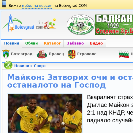
Вижте
мобилна версия
на Botevgrad.COM
Новини
Обяви
Каталог
Забавно
Видео
Ботевград
Правец
Етрополе
Н
Новини
»
Спорт
Майкон: Затворих очи и ос
останалото на Господ
Вкаралият страх
Дъглас Майкон з
2:1 над КНДР, ч
паднало случай