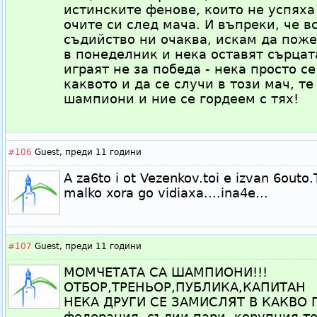
истинските фенове, които не успяха
очите си след мача. И въпреки, че в
съдийство ни очаква, искам да пож
в понеделник и нека оставят сърцата
играят не за победа - нека просто с
каквото и да се случи в този мач, т
шампиони и ние се гордеем с тях!
#106
Guest,
преди 11 години
A za6to i ot Vezenkov.toi e izvan 6outo
malko xora go vidiaxa....ina4e...
#107
Guest,
преди 11 години
МОМЧЕТАТА СА ШАМПИОНИ!!!
ОТБОР,ТРЕНЬОР,ПУБЛИКА,КАПИТАН
НЕКА ДРУГИ СЕ ЗАМИСЛЯТ В КАКВО
федерация ,съдии,пари ,корупция то