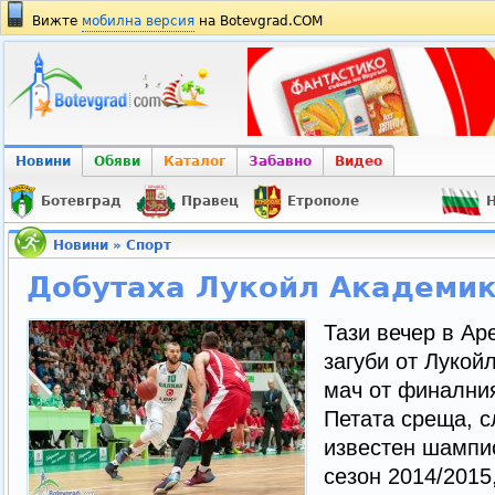
Вижте
мобилна версия
на Botevgrad.COM
Новини
Обяви
Каталог
Забавно
Видео
Ботевград
Правец
Етрополе
Н
Новини
»
Спорт
Добутаха Лукойл Академик
Тази вечер в Ар
загуби от Лукой
мач от финалния
Петата среща, с
известен шампи
сезон 2014/2015