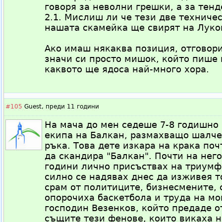
говоря за неволни грешки, а за тен
2.1. Мислиш ли че тези две техничес
нашата скамейка ще свирят на Луко
Ако имаш някаква позиция, отговор
значи си просто мишок, който пише 
каквото ще ядоса най-много хора.
#105
Guest,
преди 11 години
На мача до мен седеше 7-8 годишно
екипа на Балкан, размахващо шалче
ръка. Това дете изкара на крака поч
да скандира "Балкан". Почти на нег
години лично присъствах на триумфа
силно се надявах днес да изживея то
срам от политиците, бизнесмените, с
опорочиха баскетбола и труда на мо
господин Везенков, който предаде о
същите тези фенове, които викаха не