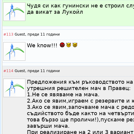
Чудя си как гунински не е строил с
да викат за Лукойл
#113
Guest,
преди 11 години
We know!!!
#114
Guest,
преди 11 години
Предложения към ръководството на 
утрешния решителен мач в Правец:
1.Не се явяваме на мача.
2.Ако се явим,играем с резервите и
3.Ако се явим,започваме мача с ред
съдийството бъде както на четвърти
това бързо ще проличи!),пускаме ре
завърши мача.
При реализиране на 2 или 3 вариант