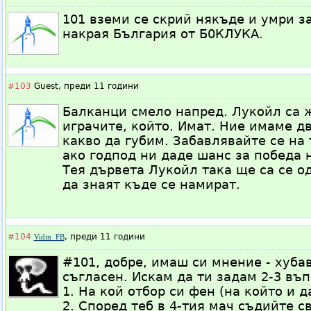
101 вземи се скрий някъде и умри за
накрая България от Б0КЛУКА.
#103
Guest,
преди 11 години
Балканци смело напред. Лукойл са 
играчите, който. Имат. Ние имаме д
какво да губим. Забавлявайте се на
ако годпод ни даде шанс за победа 
Тея дървета Лукойл така ще са се од
да знаят къде се намират.
#104
,
преди 11 години
Vidin_FB
#101, добре, имаш си мнение - хуба
съгласен. Искам да ти задам 2-3 въп
1. На кой отбор си фен (на който и 
2. Според теб в 4-тия мач съдийте с