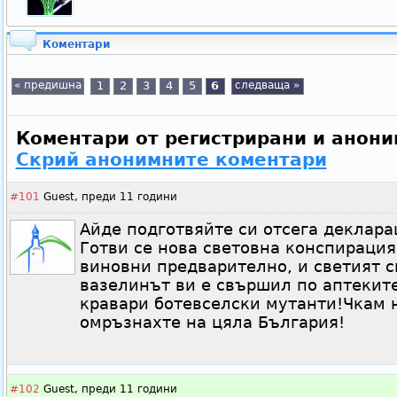
Коментари
« предишна
1
2
3
4
5
6
следваща »
Коментари от регистрирани и анони
Скрий анонимните коментари
#101
Guest,
преди 11 години
Айде подготвяйте си отсега деклара
Готви се нова световна конспирация
виновни предварително, и светият с
вазелинът ви е свършил по аптеките
кравари ботевселски мутанти!Чкам 
омръзнахте на цяла България!
#102
Guest,
преди 11 години