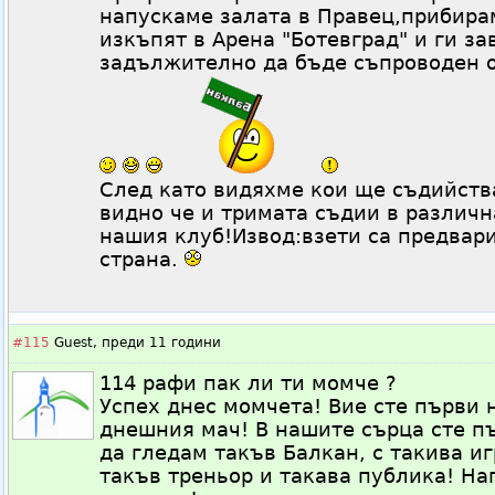
напускаме залата в Правец,прибира
изкъпят в Арена "Ботевград" и ги за
задължително да бъде съпроводен о
След като видяхме кои ще съдийства
видно че и тримата съдии в различн
нашия клуб!Извод:взети са предвари
страна.
#115
Guest,
преди 11 години
114 рафи пак ли ти момче ?
Успех днес момчета! Вие сте първи 
днешния мач! В нашите сърца сте п
да гледам такъв Балкан, с такива игр
такъв треньор и такава публика! Н