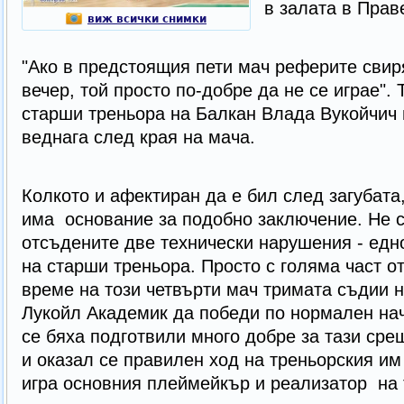
в залата в Праве
виж всички снимки
"Ако в предстоящия пети мач реферите свиря
вечер, той просто по-добре да не се играе".
старши треньора на Балкан Влада Вукойчич
веднага след края на мача.
Колкото и афектиран да е бил след загубата
има основание за подобно заключение. Не 
отсъдените две технически нарушения - едно
на старши треньора. Просто с голяма част о
време на този четвърти мач тримата съдии 
Лукойл Академик да победи по нормален нач
се бяха подготвили много добре за тази срещ
и оказал се правилен ход на треньорския им
игра основния плеймейкър и реализатор на