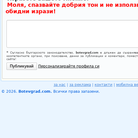
Моля, спазвайте добрия тон и не използ
обидни изрази!
*
Съгласно българското законодателство,
botevgrad.com
е длъжен да съхранява
компетентните органи, при поискване, данни за публикации и коментари, помес
сайта!
Персонализирайте профила си
за нас
|
за реклама
|
контакти
|
мобилна в
© 2026.
Botevgrad.com.
Всички права запазени.