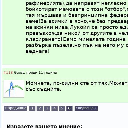
рафинерията),да направят негласно
бойкотират мачовете с този "отбор",
тая мършава и безпринципна федера
вече!За всички е ясно,че без предв
на всички нива,Лукойл са просто ед
превъзхожда никой от другите в чел
класирането!Само миналата година 
разбърка пъзела,но пък на него му 
веднага!
#118
Guest,
преди 11 години
Момчета, по-силни сте от тях.Может
със съдийте.
« предишна
1
2
3
4
5
6
следваща »
Изразете вашето мнение: