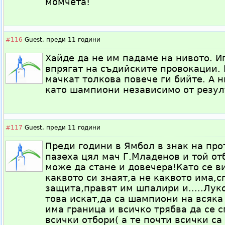
момчета!
#116
Guest,
преди 11 години
Хайде да не им падаме на нивото. Иг
впрягат на съдийските провокации. 
мачкат толкова повече ги бийте. А 
като шампиони независимо от резул
#117
Guest,
преди 11 години
Преди години в Ямбол в знак на про
пазеха цял мач Г.Младенов и той от
може да стане и довечера!Като се в
каквото си знаят,а не каквото има,с
защита,правят им шпалири и.....Лу
това искат,да са шампиони на всяка
има граница и всичко трябва да се с
всички отбори( а те почти всички с