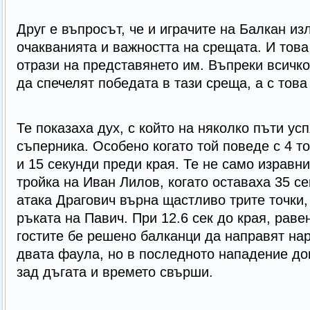
Друг е въпросът, че и играчите на Балкан из
очакванията и важността на срещата. И това
отрази на представянето им. Въпреки всичк
да спечелят победата в тази среща, а с това
Те показаха дух, с който на няколко пъти ус
съперника. Особено когато той поведе с 4 то
и 15 секунди преди края. Те не само изравни
тройка на Иван Лилов, когато оставаха 35 се
атака Драгович върна щастливо трите точки,
ръката на Павич. При 12.6 сек до края, раве
гостите бе решено балканци да направят на
двата фаула, но в последното нападение до
зад дъгата и времето свърши.