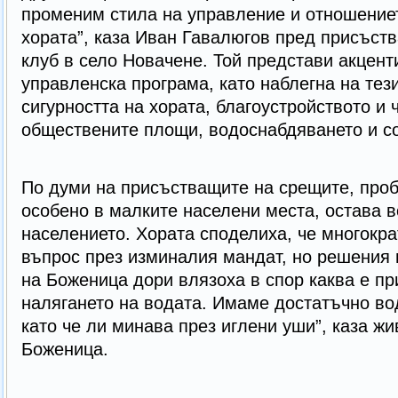
променим стила на управление и отношение
хората”, каза Иван Гавалюгов пред присъст
клуб в село Новачене. Той представи акцент
управленска програма, като наблегна на тези
сигурността на хората, благоустройството и 
обществените площи, водоснабдяването и с
По думи на присъстващите на срещите, про
особено в малките населени места, остава 
населението. Хората споделиха, че многокра
въпрос през изминалия мандат, но решения 
на Боженица дори влязоха в спор каква е пр
налягането на водата. Имаме достатъчно во
като че ли минава през иглени уши”, каза ж
Боженица.