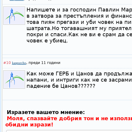
Напишете и за господин Павлин Мар
в затвора за престъпления и финанс
това пиян прегази и уби човек на пи
шатрата.Но тогавашният му прияте
покри и спаси.Как не ви е срам да с
човек е убиец.
#10
,
преди 11 години
kaspurcho
Как може ГЕРБ и Цанов да продължа
напани, и интриги как не се засрам
падение бе Цанов??????
Изразете вашето мнение:
Моля, спазвайте добрия тон и не използ
обидни изрази!