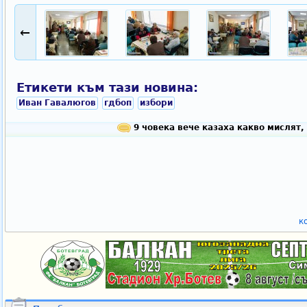
←
Етикети към тази новина:
Иван Гавалюгов
гдбоп
избори
9 човека вече казаха какво мислят,
к