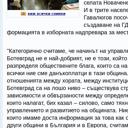
селата Новачен
И в трите насел
виж всички снимки
Гавалюгов посоч
създаване на ГД
формацията в изборната надпревара за мест
"Категорично считаме, че начинът на управ
Ботевград не е най-добрият, не е този, койт
разпределя обществените блага, които са на
всички ние сме данъкоплатци в тази община
отношенията между хората, между институц
Ботевград са на лошо ниво – съществува ст
зависимости и обвързаности между определе
които налагат, бих казал – силово, само тях
управлението и развитието на общината. Ние
които имаме доста информация за това как 
други общини в България и в Европа, счита