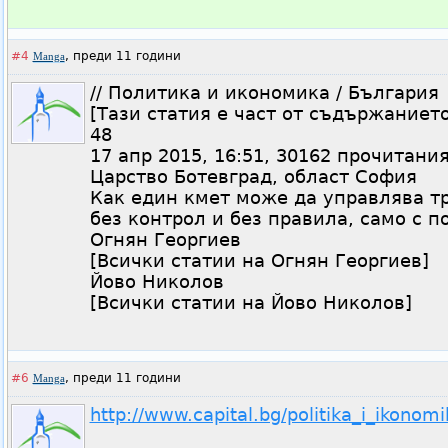
#4
,
преди 11 години
Manga
// Политика и икономика / България
[Тази статия е част от съдържаниет
48
17 апр 2015, 16:51, 30162 прочитани
Царство Ботевград, област София
Как един кмет може да управлява т
без контрол и без правила, само с 
Огнян Георгиев
[Всички статии на Огнян Георгиев]
Йово Николов
[Всички статии на Йово Николов]
#6
,
преди 11 години
Manga
http://www.capital.bg/politika_i_ikonom