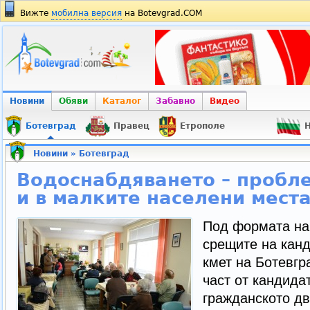
Вижте
мобилна версия
на Botevgrad.COM
Новини
Обяви
Каталог
Забавно
Видео
Ботевград
Правец
Етрополе
Н
Новини
»
Ботевград
Водоснабдяването – пробл
и в малките населени мест
Под формата на
срещите на кан
кмет на Ботевгр
част от кандида
гражданското дв