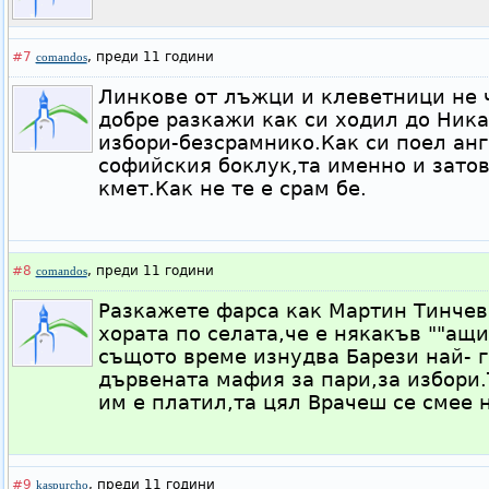
#7
,
преди 11 години
comandos
Линкове от лъжци и клеветници не ч
добре разкажи как си ходил до Ника
избори-безсрамнико.Как си поел а
софийския боклук,та именно и затов
кмет.Как не те е срам бе.
#8
,
преди 11 години
comandos
Разкажете фарса как Мартин Тинчев
хората по селата,че е някакъв ""ащи
същото време изнудва Барези най- 
дървената мафия за пари,за избори
им е платил,та цял Врачеш се смее н
#9
,
преди 11 години
kaspurcho