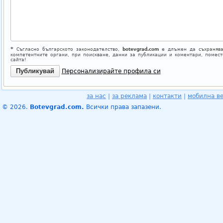
*
Съгласно българското законодателство,
botevgrad.com
е длъжен да съхранява
компетентните органи, при поискване, данни за публикации и коментари, помес
сайта!
Персонализирайте профила си
за нас
|
за реклама
|
контакти
|
мобилна в
© 2026.
Botevgrad.com.
Всички права запазени.