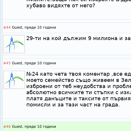
хубаво видяхте от него?
#44
Guest,
преди 10 години
29-ти на кой дължим 9 милиона и за
#45
Guest,
преди 10 години
№24 като чета твоя коментар ,все ед
моето семейство също живеем в Зел
изброени от теб неудобства и проб
абсолютно всичките ти стъпки с изк
платя данъците и таксите от първия
помисли и за тази част на града.
#46
Guest,
преди 10 години