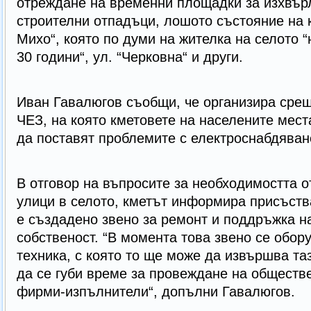
отреждане на временни площадки за изхвърл
строителни отпадъци, лошото състояние на 
Михо“, която по думи на жителка на селото 
30 години“, ул. “Черковна“ и други.
Иван Гавалюгов съобщи, че организира срещ
ЧЕЗ, на която кметовете на населените мес
да поставят проблемите с електроснабдяван
В отговор на въпросите за необходимостта 
улици в селото, кметът информира присъст
е създадено звено за ремонт и поддръжка н
собственост. “В момента това звено се обор
техника, с която то ще може да извършва та
да се губи време за провеждане на обществе
фирми-изпълнители“, допълни Гавалюгов.