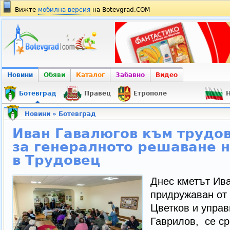
Вижте
мобилна версия
на Botevgrad.COM
Новини
Обяви
Каталог
Забавно
Видео
Ботевград
Правец
Етрополе
Н
Новини
»
Ботевград
Иван Гавалюгов към трудов
за генералното решаване 
в Трудовец
Днес кметът Ив
придружаван от 
Цветков и управ
Гаврилов, се ср