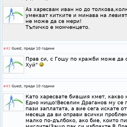
Аз харесвам иван но до толкова,кол
умекват китките и минава на левият 
не може да се мери!
Тъпичко е момченцето.
#42
Guest,
преди 10 години
Прав си, с Гошу по кражби може да 
Хуй"
#43
Guest,
преди 10 години
Като харесвате бившия кмет, какво 
Едно нищо!Веселин Драганов му се п
пази заплатата, а вие сега искате о
месеца да ви оправи всички пробле
малко по-дълбоко, ако бие, които пи
мислите!Защо пак си избрахте В.Дра