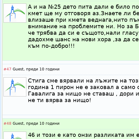
А и на №25 дето пита дали е било п
кмет ще му отговоря аз.Знаете ли б
влизаше при кмета веднага,нито п
внимание на проблемите ни. Но за Бо
че трябва да си е същото,нали глас
дадохме шанс на нови хора ,за да с
към по-добро!!!
#47
Guest,
преди 10 години
Стига сме вярвали на лъжите на тоз
година 1 пирон не е заковал а само 
Гавалига за нищо не ставаш , дори 
не ти вярва за нищо!
#48
Guest,
преди 10 години
46 и този е като онзи разликата им 