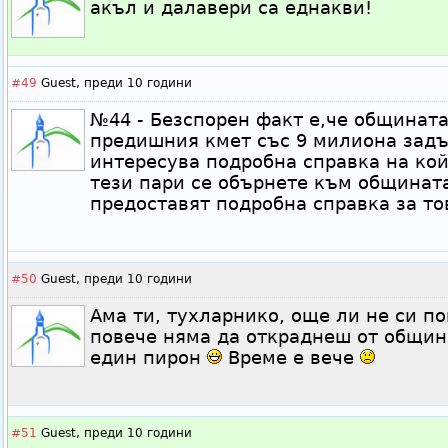
акъл и далавери са еднакви!
#49
Guest,
преди 10 години
№44 - Безспорен факт е,че общината
предишния кмет със 9 милиона задъ
интересува подробна справка на кой
тези пари се обърнете към общината
предоставят подробна справка за то
#50
Guest,
преди 10 години
Ама ти, тухларнико, още ли не си по
повече няма да откраднеш от общин
един пирон
Време е вече
#51
Guest,
преди 10 години