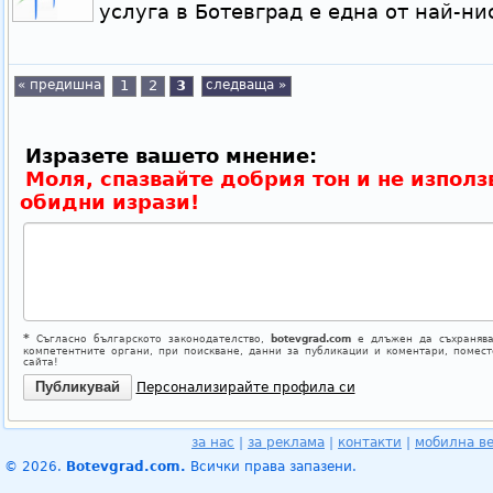
услуга в Ботевград е една от най-ни
« предишна
1
2
3
следваща »
Изразете вашето мнение:
Моля, спазвайте добрия тон и не използ
обидни изрази!
*
Съгласно българското законодателство,
botevgrad.com
е длъжен да съхранява
компетентните органи, при поискване, данни за публикации и коментари, помес
сайта!
Персонализирайте профила си
за нас
|
за реклама
|
контакти
|
мобилна в
© 2026.
Botevgrad.com.
Всички права запазени.