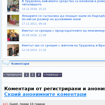
В Трудовец най-много средства са вложени в ремо
читалището
14.12.2018, 15:22
Лекарите се съгласиха да плащат наем по Наредб
по-нисък размер на дължимия наем
17.11.2011, 09:16
Кметът се срещна с председателите на пенсионер
30.09.2016, 11:00
Кметът ще се срещне с жители на Трудовец и Вр
12.10.2013, 11:32
Коментари
« предишна
1
2
3
следваща »
Коментари от регистрирани и анони
Скрий анонимните коментари
#41
Guest,
преди 10 години