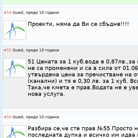
#54
Guest,
преди 10 години
Проекти, няма да Ви се сбъдне!!!!
#55
Guest,
преди 10 години
51 Цената за 1 куб.вода е 0,87лв.,за
не са променени и са в сила от 01.06.
утвърдена цена за пречистване на 
(канални) и тя е 0,30 лв. за 1 куб. В
Така,че кмета е прав.Водата не е ув
нова услуга.
#56
Guest,
преди 10 години
Разбира се,че сте прав №55.Просто н
последната дупка и всичко им идва 