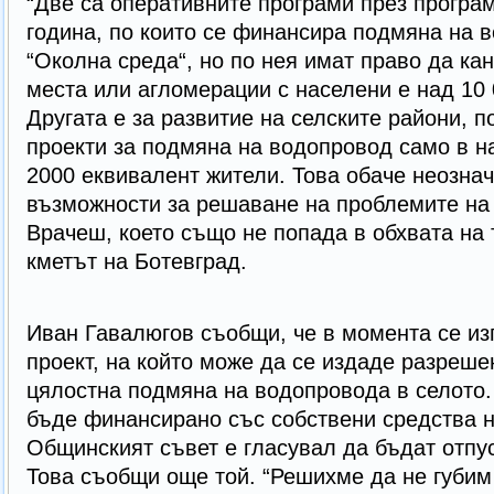
“Две са оперативните програми през програ
година, по които се финансира подмяна на 
“Околна среда“, но по нея имат право да ка
места или агломерации с населени е над 10 
Другата е за развитие на селските райони, п
проекти за подмяна на водопровод само в н
2000 еквивалент жители. Това обаче неознач
възможности за решаване на проблемите на 
Врачеш, което също не попада в обхвата на 
кметът на Ботевград.
Иван Гавалюгов съобщи, че в момента се из
проект, на който може да се издаде разрешен
цялостна подмяна на водопровода в селото.
бъде финансирано със собствени средства н
Общинският съвет е гласувал да бъдат отпус
Това съобщи още той. “Решихме да не губим