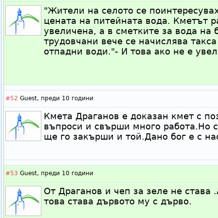
"Жители на селото се поинтересува
цената на питейната вода. Кметът ра
увеличена, а в сметките за вода на 
трудовчани вече се начислява такса
отпадни води."- И това ако не е уве
#52
Guest,
преди 10 години
Кмета Драганов е доказан кмет с по
въпроси и свърши много работа.Но с
ще го закърши и той.Дано бог е с на
#53
Guest,
преди 10 години
От Драганов и чеп за зеле не става 
това става дървото му с дърво.