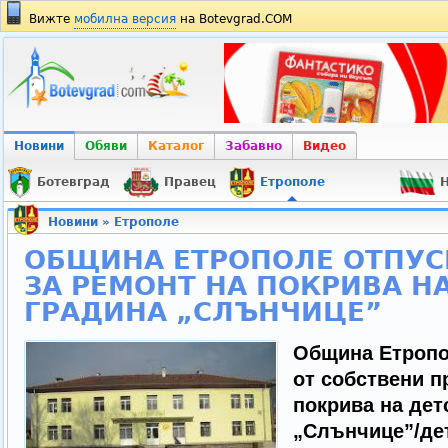
Вижте
мобилна версия
на Botevgrad.COM
Новини
Обяви
Каталог
Забавно
Видео
Ботевград
Правец
Етрополе
Н
Новини
»
Етрополе
OБЩИНА ЕТРОПОЛЕ ОТПУСН
ЗА РЕМОНТ НА ПОКРИВА Н
ГРАДИНА „СЛЪНЧИЦЕ”
Община Етропол
от собствени п
покрива на дет
„Слънчице”/дет