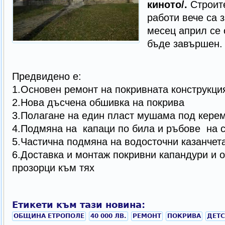
киното/.
Строит
работи вече са 
месец април се 
бъде завършен.
Предвидено е:
1.Основен ремонт на покривната конструкци
2.Нова дъсчена обшивка на покрива
3.Полагане на един пласт мушама под кере
4.Подмяна на капаци по била и ръбове на 
5.Частична подмяна на водосточни казанчет
6.Доставка и монтаж покривни капандури и 
прозорци към тях
Етикети към тази новина:
OБЩИНА ЕТРОПОЛЕ
40 000 ЛВ.
РЕМОНТ
ПОКРИВА
ДЕТС