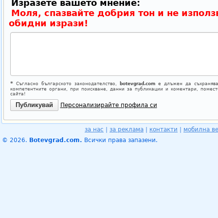
Изразете вашето мнение:
Моля, спазвайте добрия тон и не използ
обидни изрази!
*
Съгласно българското законодателство,
botevgrad.com
е длъжен да съхранява
компетентните органи, при поискване, данни за публикации и коментари, помес
сайта!
Персонализирайте профила си
за нас
|
за реклама
|
контакти
|
мобилна в
© 2026.
Botevgrad.com.
Всички права запазени.