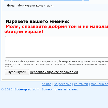
Няма публикувани коментари.
Изразете вашето мнение:
Моля, спазвайте добрия тон и не използ
обидни изрази!
*
Съгласно българското законодателство,
botevgrad.com
е длъжен да съхранява
компетентните органи, при поискване, данни за публикации и коментари, помес
сайта!
Персонализирайте профила си
за нас
|
за реклама
|
контакти
|
мобилна в
© 2026.
Botevgrad.com.
Всички права запазени.