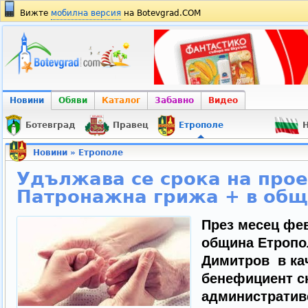
Вижте
мобилна версия
на Botevgrad.COM
Новини
Обяви
Каталог
Забавно
Видео
Ботевград
Правец
Етрополе
Н
Новини
»
Етрополе
Удължава се срока на прое
Патронажна грижа + в общ
През месец фев
община Етропо
Димитров в кач
бенефициент с
административ