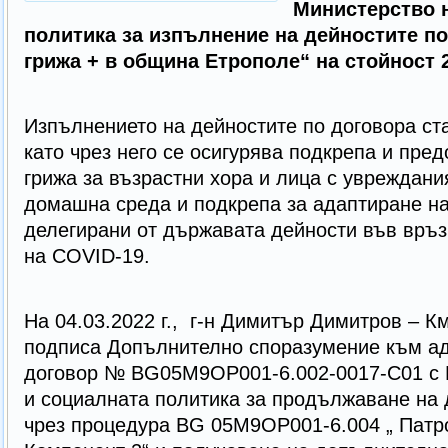
Министерство н
политика за изпълнение на дейностите п
грижа + в община Етрополе“ на стойност 2
Изпълнението на дейностите по договора стар
като чрез него се осигурява подкрепа и пре
грижа за възрастни хора и лица с увреждания
домашна среда и подкрепа за адаптиране на
делегирани от държавата дейности във връз
на COVID-19.
На 04.03.2022 г., г-н Димитър Димитров – К
подписа Допълнително споразумение към а
договор № BG05M9OP001-6.002-0017-C01 с 
и социалната политика за продължаване на 
чрез процедура BG 05M9OP001-6.004 „ Патр