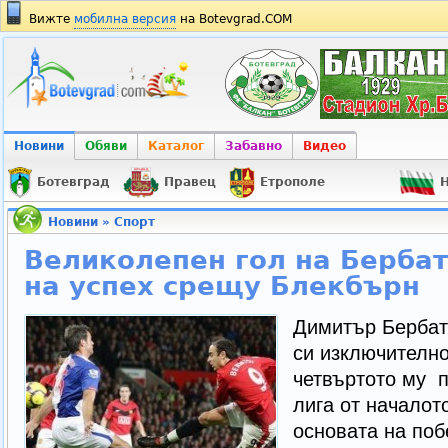
Вижте
мобилна версия
на Botevgrad.COM
Новини
Обяви
Каталог
Забавно
Видео
Ботевград
Правец
Етрополе
Н
Новини
»
Спорт
Великолепен гол на Бербат
на успех срещу Блекбърн
Димитър Бербат
си изключително
четвъртото му 
лига от началото
основата на по