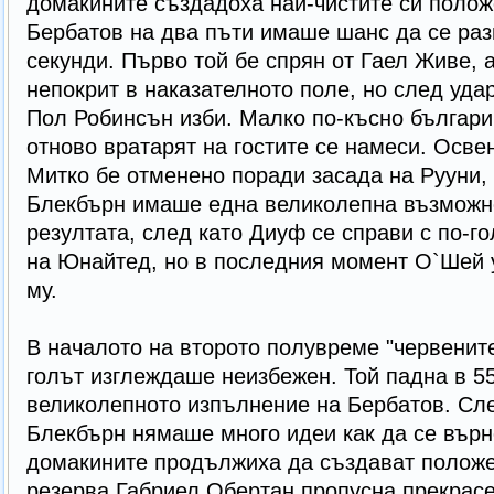
домакините създадоха най-чистите си положе
Бербатов на два пъти имаше шанс да се раз
секунди. Първо той бе спрян от Гаел Живе, 
непокрит в наказателното поле, но след удар
Пол Робинсън изби. Малко по-късно българи
отново вратарят на гостите се намеси. Осве
Митко бе отменено поради засада на Рууни, 
Блекбърн имаше една великолепна възможно
резултата, след като Диуф се справи с по-го
на Юнайтед, но в последния момент О`Шей 
му.
В началото на второто полувреме "червенит
голът изглеждаше неизбежен. Той падна в 5
великолепното изпълнение на Бербатов. Сл
Блекбърн нямаше много идеи как да се върн
домакините продължиха да създават положе
резерва Габриел Обертан пропусна прекрасе