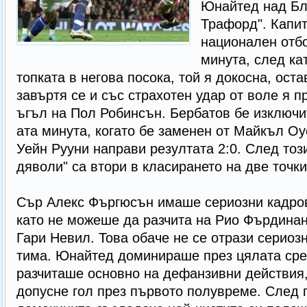
Юнайтед над Бле
Трафорд". Капит
национален отбо
минута, след ка
топката в негова посока, той я докосна, оста
завъртя се и със страхотен удар от воле я п
ъгъл на Пол Робинсън. Бербатов бе изключи
ата минута, когато бе заменен от Майкъл Оу
Уейн Рууни направи резултата 2:0. След тоз
дяволи" са втори в класирането на две точки
Сър Алекс Фъргюсън имаше сериозни кадров
като не можеше да разчита на Рио Фърдина
Гари Невил. Това обаче не се отрази сериоз
тима. Юнайтед доминираше през цялата сре
разчиташе основно на дефанзивни действия,
допусне гол през първото полувреме. След 