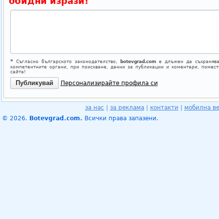
обидни изрази!
*
Съгласно българското законодателство,
botevgrad.com
е длъжен да съхранява
компетентните органи, при поискване, данни за публикации и коментари, помес
сайта!
Персонализирайте профила си
за нас
|
за реклама
|
контакти
|
мобилна в
© 2026.
Botevgrad.com.
Всички права запазени.