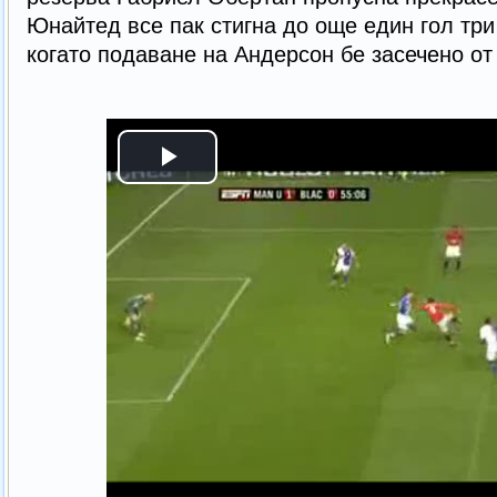
Юнайтед все пак стигна до още един гол три
когато подаване на Андерсон бе засечено от 