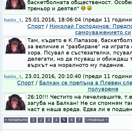
баскетболната общественост. Особе
треньор и деятел"
, 25.01.2016, 18:06:04 (преди 11 години
batito_1
Спорт
/
Николай Господинов: Предпо
самоуважението си
Там, където е К.Папазов, баскетбол
за величие и "разбиране" на играта 
хора. Псувал е състезателки, псувал
делегати, но да псуваш и обиждаш т
върхът на моралното му падение.
, 23.01.2016, 20:10:40 (преди 11 години
batito_1
Спорт
/
Балкан се препъна в Плевен сл
полувреме
26:10!!! Честито на печелившите, т.
загуба на Балкан! Не си спомням та
част в наша вреда. Едва ли е подцен
« предишна
1
2
3
4
5
6
7
следваща »