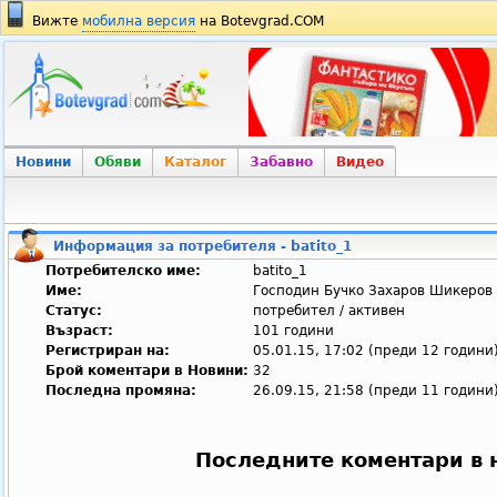
Вижте
мобилна версия
на Botevgrad.COM
Новини
Обяви
Каталог
Забавно
Видео
Информация за потребителя - batito_1
Потребителско име:
batito_1
Име:
Господин Бучко Захаров Шикеров
Статус:
потребител / активен
Възраст:
101 години
Регистриран на:
05.01.15, 17:02 (преди 12 години
Брой коментари в Новини:
32
Последна промяна:
26.09.15, 21:58 (преди 11 години
Последните коментари в 