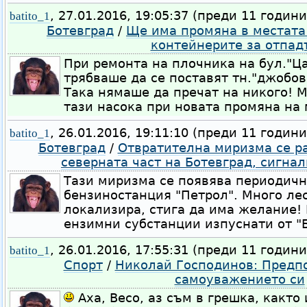
, 27.01.2016, 19:05:37 (преди 11 години
batito_1
Ботевград
/
Ще има промяна в местата
контейнерите за отпад
При ремонта на плочника на бул."Ц
трябваше да се поставят тн."джобов
Така нямаше да пречат на никого! М
тази насока при новата промяна на 
, 26.01.2016, 19:11:10 (преди 11 години
batito_1
Ботевград
/
Отвратителна миризма се р
северната част на Ботевград, сигнал
Тази миризма се появява периодично
бензиностанция "Петрол". Много ле
локализира, стига да има желание!
ензимни субстанции изпуснати от "Б
, 26.01.2016, 17:55:31 (преди 11 години
batito_1
Спорт
/
Николай Господинов: Предпо
самоуважението си
Аха, Весо, аз съм в грешка, както 